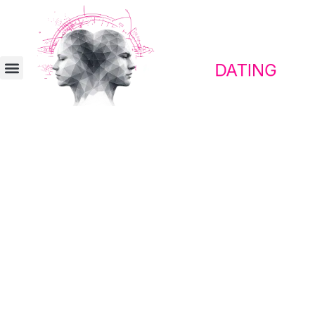
Kontaktplattform für erwachte Menschen
Begegne Menschen, mit denen
Reisen zu einem gemeinsamen
Abenteuer wird
Den richtigen Reisepartner zu finden, wird
leichter, wenn Freiheitsdrang und
systemkritisches Denken von Anfang an
zusammenpassen.