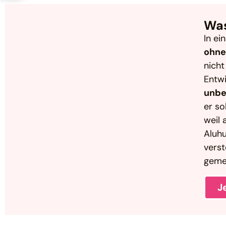
Was
In ei
ohne
nicht
Entwi
unbe
er so
weil 
Aluhu
verst
geme
J