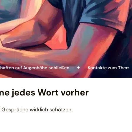
f Augenhöhe schließen ✦
Kontakte zum Thema Auswan
ne jedes Wort vorher
 Gespräche wirklich schätzen.