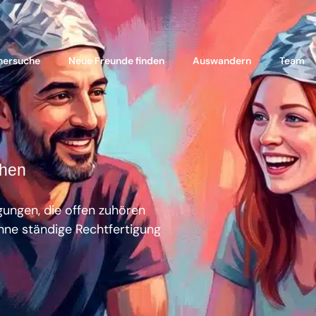
nersuche
Neue Freunde finden
Auswandern
Team
chen
ungen, die offen zuhören
hne ständige Rechtfertigung