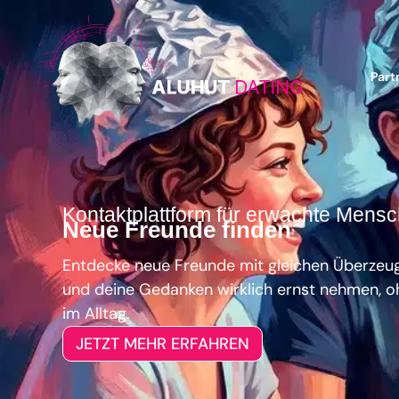
Part
Kontaktplattform für erwachte Mens
Neue Freunde finden
Entdecke neue Freunde mit gleichen Überzeug
und deine Gedanken wirklich ernst nehmen, o
im Alltag.
JETZT MEHR ERFAHREN