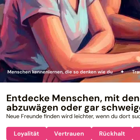
en kennenlernen, die so denken wie du ✦
Traumpartner
Entdecke Menschen, mit dene
abzuwägen oder gar schweig
Neue Freunde finden wird leichter, wenn du dort su
Loyalität
Vertrauen
Rückhalt