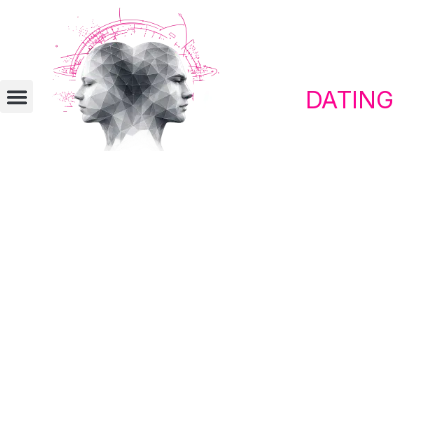
Kontaktplattform für erwachte Menschen
Begegne Menschen, mit denen
Reisen zu einem gemeinsamen
Abenteuer wird
Den richtigen Reisepartner zu finden, wird
leichter, wenn Freiheitsdrang und
systemkritisches Denken von Anfang an
zusammenpassen.