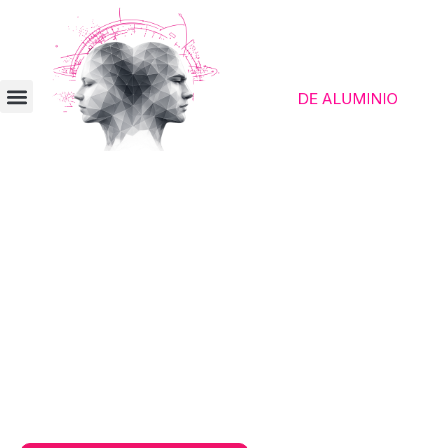
Plataforma de contacto para humanos
despiertos
Encuentra nuevos amigos
Descubre nuevos amigos con ideas afines,
que te escuchen con atención y se tomen
en serio tus opiniones, sin que tengas que
estar justificándote constantemente en el
día a día.