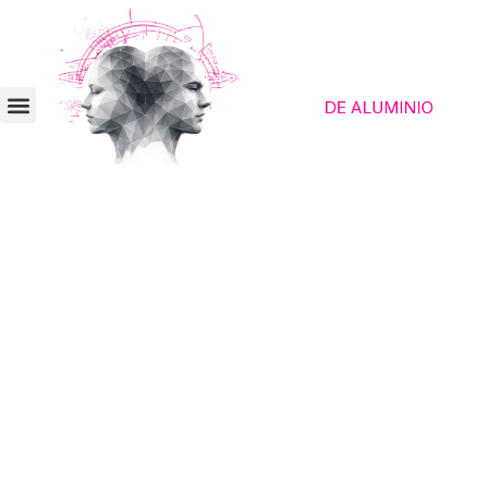
Plataforma de contacto para humanos
despiertos
Búsqueda de pareja para
vegetarianos y veganos
Aquí no tienes que justificar tu alimentación
consciente, sino que encontrarás gente con
la misma forma de ver la vida y un
pensamiento crítico.