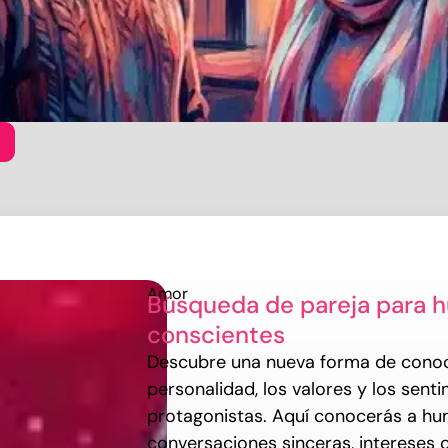
Amor
Búsqueda de pareja para 
conscientes
Descubre una nueva forma de conoce
personalidad, los valores y los sent
protagonistas. Aquí conocerás a h
conversaciones sinceras, intereses 