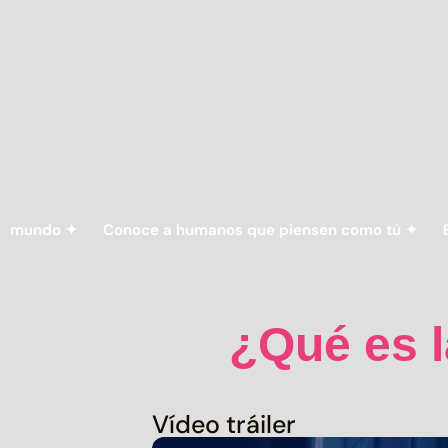
✦
Conoce a humanos que piensen como tú ✦
Encuentra 
¿Qué es 
Vídeo tráiler