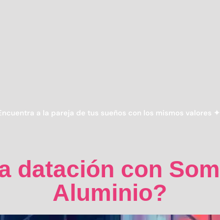
a la pareja de tus sueños con los mismos valores ✦
Haz nu
la datación con Som
Aluminio?