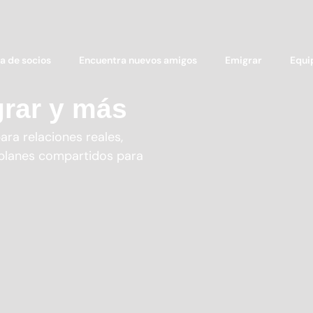
a de socios
Encuentra nuevos amigos
Emigrar
Equi
grar y más
ra relaciones reales,
 planes compartidos para