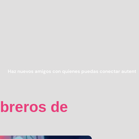
evos amigos con quienes puedas conectar autenticamente 
breros de