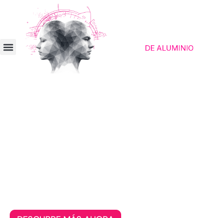
Plataforma de contacto para humanos
despiertos
Humanos de mente abierta, con
clase y carácter
Siente cómo surge una conexión auténtica
cuando el nivel, los valores y el
pensamiento reflexivo por fin encajan.