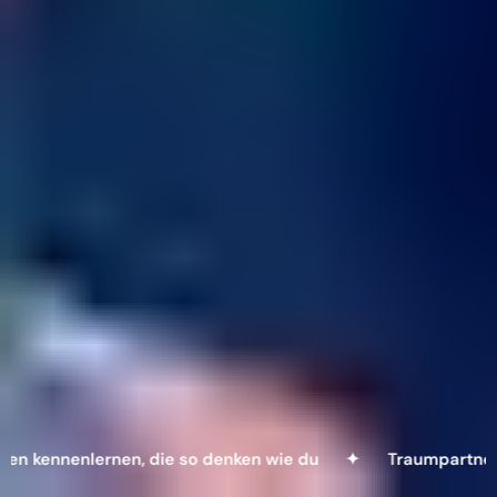
nenlernen, die so denken wie du ✦
Traumpartner mit g