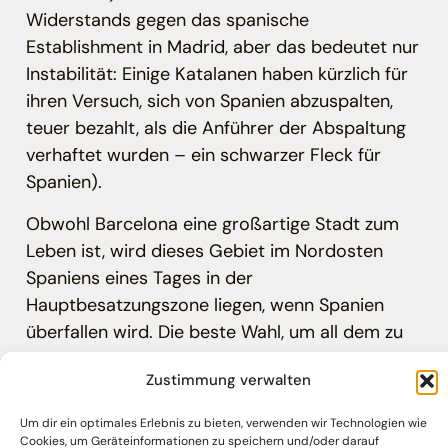
Widerstands gegen das spanische
Establishment in Madrid, aber das bedeutet nur
Instabilität: Einige Katalanen haben kürzlich für
ihren Versuch, sich von Spanien abzuspalten,
teuer bezahlt, als die Anführer der Abspaltung
verhaftet wurden – ein schwarzer Fleck für
Spanien).
Obwohl Barcelona eine großartige Stadt zum
Leben ist, wird dieses Gebiet im Nordosten
Spaniens eines Tages in der
Hauptbesatzungszone liegen, wenn Spanien
überfallen wird. Die beste Wahl, um all dem zu
entgehen, ist Südspanien – hier gibt es viel
Zustimmung verwalten
Landwirtschaft, und die Menschen sind
englischfreundlicher und entspannter als in
Um dir ein optimales Erlebnis zu bieten, verwenden wir Technologien wie
anderen Teilen des Landes. Wie bei jedem
Cookies, um Geräteinformationen zu speichern und/oder darauf