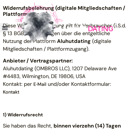
Widerrufsbelehrung (digitale Mitgliedschaften /
Plattformzugang)
Diese Widerrufsbelehrung gilt für Verbraucher (i.S.d.
§ 13 BGB) bei Verträgen über die entgeltliche
Nutzung der Plattform
Aluhutdating
(digitale
Mitgliedschaften / Plattformzugang).
Anbieter / Vertragspartner:
Aluhutdating (OMBROS LLC), 1207 Delaware Ave
#4483, Wilmington, DE 19806, USA
Kontakt: per
und/oder Kontaktformular:
E‑Mail
Kontakt
1) Widerrufsrecht
Sie haben das Recht,
binnen vierzehn (14) Tagen